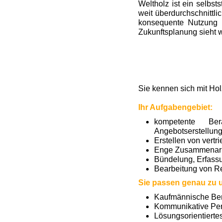
Weltholz ist ein selb
weit überdurchschnittli
konsequente Nutzung 
Zukunftsplanung sieht 
Sie kennen sich mit Hol
Ihr Aufgabengebiet:
kompetente Ber
Angebotserstellun
Erstellen von vert
Enge Zusammenarbe
Bündelung, Erfass
Bearbeitung von Re
Sie passen genau zu 
Kaufmännische Beru
Kommunikative Per
Lösungsorientiert