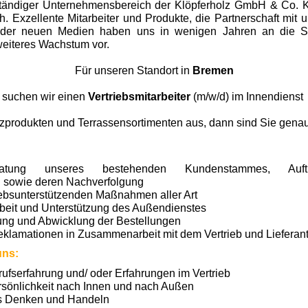
stständiger Unternehmensbereich der Klöpferholz GmbH & Co. 
ch. Exzellente Mitarbeiter und Produkte, die Partnerschaft mi
der neuen Medien haben uns in wenigen Jahren an die Sp
weiteres Wachstum vor.
Für unseren Standort in
Bremen
suchen wir einen
Vertriebsmitarbeiter
(m/w/d) im Innendiens
zprodukten und Terrassensortimenten aus, dann sind Sie genau 
atung unseres bestehenden Kundenstammes, Auftr
g sowie deren Nachverfolgung
riebsunterstützenden Maßnahmen aller Art
it und Unterstützung des Außendienstes
ung und Abwicklung der Bestellungen
klamationen in Zusammen­arbeit mit dem Vertrieb und Lieferan
uns:
fserfahrung und/ oder Erfahrungen im Vertrieb
sönlichkeit nach Innen und nach Außen
es Denken und Handeln