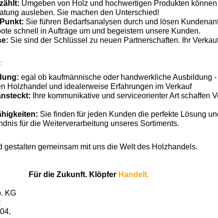
zählt:
Umgeben von Holz und hochwertigen Produkten können S
atung ausleben. Sie machen den Unterschied!
 Punkt:
Sie führen Bedarfsanalysen durch und lösen Kundenanfra
te schnell in Aufträge um und begeistern unsere Kunden.
e:
Sie sind der Schlüssel zu neuen Partnerschaften. Ihr Verkau
:
dung:
egal ob kaufmännische oder handwerkliche Ausbildung - wi
en Holzhandel und idealerweise Erfahrungen im Verkauf
ansteckt:
Ihre kommunikative und serviceorienter Art schaffen 
higkeiten:
Sie finden für jeden Kunden die perfekte Lösung un
ndnis für die Weiterverarbeitung unseres Sortiments.
gestalten gemeinsam mit uns die Welt des Holzhandels.
Für die Zukunft. Klöpfer
Handelt.
o. KG
R
04,