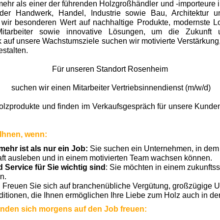
mehr als einer der führenden Holzgroßhändler und -importeure 
, der Handwerk, Handel, Industrie sowie Bau, Architektur 
 wir besonderen Wert auf nachhaltige Produkte, modernste L
itarbeiter sowie innovative Lösungen, um die Zukunft u
ick auf unsere Wachstumsziele suchen wir motivierte Verstärku
estalten.
Für unseren Standort Rosenheim
suchen wir einen Mitarbeiter Vertriebsinnendienst (m/w/d)
lzprodukte und finden im Verkaufsgespräch für unsere Kunden 
 Ihnen, wenn:
mehr ist als nur ein Job:
Sie suchen ein Unternehmen, in dem 
aft ausleben und in einem motivierten Team wachsen können.
 Service für Sie wichtig sind
: Sie möchten in einem zukunftss
n.
: Freuen Sie sich auf branchenübliche Vergütung, großzügige 
nditionen, die Ihnen ermöglichen Ihre Liebe zum Holz auch in de
nden sich morgens auf den Job freuen: