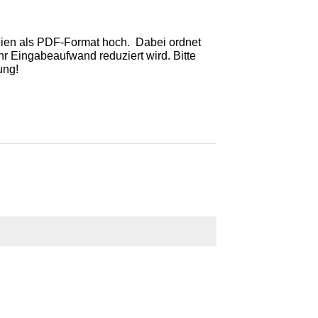
teien als PDF-Format hoch. Dabei ordnet
r Eingabeaufwand reduziert wird. Bitte
ung!