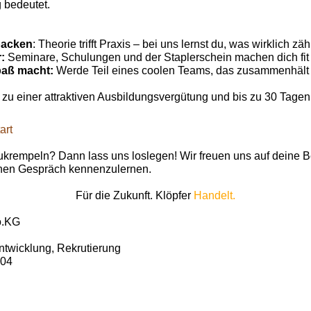
 bedeutet.
:
packen
: Theorie trifft Praxis – bei uns lernst du, was wirklich zähl
r:
Seminare, Schulungen und der Staplerschein machen dich fit f
aß macht:
Werde Teil eines coolen Teams, das zusammenhäl
 zu einer attraktiven Ausbildungsvergütung und bis zu 30 Tagen 
art
zukrempeln? Dann lass uns loslegen! Wir freuen uns auf deine 
chen Gespräch kennenzulernen.
Für die Zukunft. Klöpfer
Handelt.
o.KG
ntwicklung, Rekrutierung
104