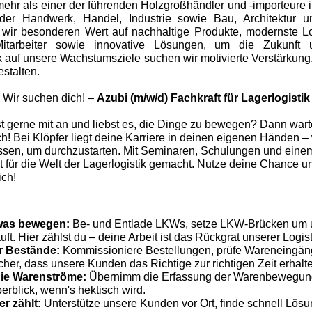
mehr als einer der führenden Holzgroßhändler und -importeure 
, der Handwerk, Handel, Industrie sowie Bau, Architektur 
 wir besonderen Wert auf nachhaltige Produkte, modernste L
itarbeiter sowie innovative Lösungen, um die Zukunft u
ick auf unsere Wachstumsziele suchen wir motivierte Verstärku
estalten.
Wir suchen dich! –
Azubi (m/w/d) Fachkraft für Lagerlogistik
st gerne mit an und liebst es, die Dinge zu bewegen? Dann warte
h! Bei Klöpfer liegt deine Karriere in deinen eigenen Händen – 
sen, um durchzustarten. Mit Seminaren, Schulungen und eine
fit für die Welt der Lagerlogistik gemacht. Nutze deine Chance 
ich!
twas bewegen:
Be- und Entlade LKWs, setze LKW-Brücken um un
uft. Hier zählst du – deine Arbeit ist das Rückgrat unserer Logist
er Bestände:
Kommissioniere Bestellungen, prüfe Wareneingä
cher, dass unsere Kunden das Richtige zur richtigen Zeit erhalt
die Warenströme:
Übernimm die Erfassung der Warenbewegun
rblick, wenn's hektisch wird.
r zählt:
Unterstütze unsere Kunden vor Ort, finde schnell Lös