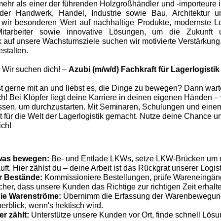
mehr als einer der führenden Holzgroßhändler und -importeure 
, der Handwerk, Handel, Industrie sowie Bau, Architektur 
 wir besonderen Wert auf nachhaltige Produkte, modernste L
itarbeiter sowie innovative Lösungen, um die Zukunft u
ick auf unsere Wachstumsziele suchen wir motivierte Verstärku
estalten.
Wir suchen dich! –
Azubi (m/w/d) Fachkraft für Lagerlogistik
st gerne mit an und liebst es, die Dinge zu bewegen? Dann warte
h! Bei Klöpfer liegt deine Karriere in deinen eigenen Händen – 
sen, um durchzustarten. Mit Seminaren, Schulungen und eine
fit für die Welt der Lagerlogistik gemacht. Nutze deine Chance 
ich!
twas bewegen:
Be- und Entlade LKWs, setze LKW-Brücken um un
uft. Hier zählst du – deine Arbeit ist das Rückgrat unserer Logist
er Bestände:
Kommissioniere Bestellungen, prüfe Wareneingä
cher, dass unsere Kunden das Richtige zur richtigen Zeit erhalt
die Warenströme:
Übernimm die Erfassung der Warenbewegun
rblick, wenn's hektisch wird.
r zählt:
Unterstütze unsere Kunden vor Ort, finde schnell Lös