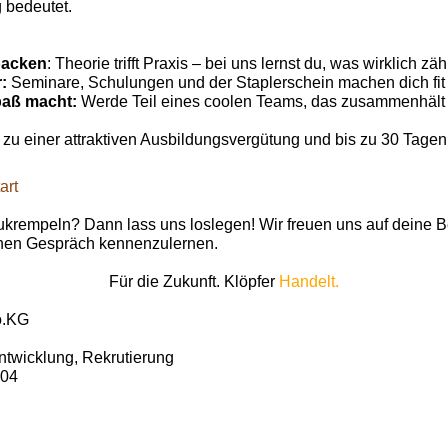
 bedeutet.
:
packen
: Theorie trifft Praxis – bei uns lernst du, was wirklich zähl
r:
Seminare, Schulungen und der Staplerschein machen dich fit f
aß macht:
Werde Teil eines coolen Teams, das zusammenhäl
 zu einer attraktiven Ausbildungsvergütung und bis zu 30 Tagen 
art
zukrempeln? Dann lass uns loslegen! Wir freuen uns auf deine 
chen Gespräch kennenzulernen.
Für die Zukunft. Klöpfer
Handelt.
o.KG
ntwicklung, Rekrutierung
104