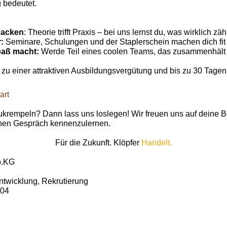
 bedeutet.
:
packen
: Theorie trifft Praxis – bei uns lernst du, was wirklich zähl
r:
Seminare, Schulungen und der Staplerschein machen dich fit f
aß macht:
Werde Teil eines coolen Teams, das zusammenhäl
 zu einer attraktiven Ausbildungsvergütung und bis zu 30 Tagen 
art
zukrempeln? Dann lass uns loslegen! Wir freuen uns auf deine 
chen Gespräch kennenzulernen.
Für die Zukunft. Klöpfer
Handelt.
o.KG
ntwicklung, Rekrutierung
104