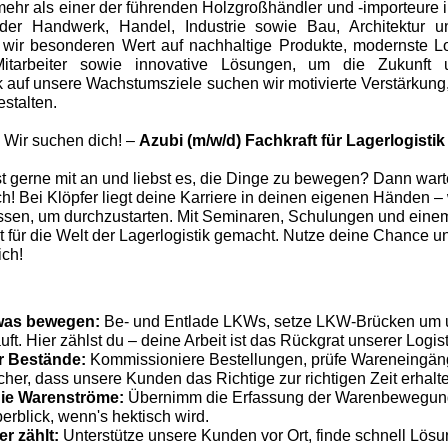
mehr als einer der führenden Holzgroßhändler und -importeure 
, der Handwerk, Handel, Industrie sowie Bau, Architektur 
 wir besonderen Wert auf nachhaltige Produkte, modernste L
itarbeiter sowie innovative Lösungen, um die Zukunft u
ick auf unsere Wachstumsziele suchen wir motivierte Verstärku
estalten.
Wir suchen dich! –
Azubi (m/w/d) Fachkraft für Lagerlogistik
st gerne mit an und liebst es, die Dinge zu bewegen? Dann warte
h! Bei Klöpfer liegt deine Karriere in deinen eigenen Händen – 
sen, um durchzustarten. Mit Seminaren, Schulungen und eine
fit für die Welt der Lagerlogistik gemacht. Nutze deine Chance 
ich!
twas bewegen:
Be- und Entlade LKWs, setze LKW-Brücken um un
uft. Hier zählst du – deine Arbeit ist das Rückgrat unserer Logist
er Bestände:
Kommissioniere Bestellungen, prüfe Wareneingä
cher, dass unsere Kunden das Richtige zur richtigen Zeit erhalt
die Warenströme:
Übernimm die Erfassung der Warenbewegun
rblick, wenn's hektisch wird.
r zählt:
Unterstütze unsere Kunden vor Ort, finde schnell Lös