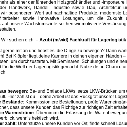
mehr als einer der führenden Holzgroßhändler und -importeure 
, der Handwerk, Handel, Industrie sowie Bau, Architektur 
 wir besonderen Wert auf nachhaltige Produkte, modernste L
itarbeiter sowie innovative Lösungen, um die Zukunft u
ick auf unsere Wachstumsziele suchen wir motivierte Verstärku
estalten.
Wir suchen dich! –
Azubi (m/w/d) Fachkraft für Lagerlogistik
st gerne mit an und liebst es, die Dinge zu bewegen? Dann warte
h! Bei Klöpfer liegt deine Karriere in deinen eigenen Händen – 
sen, um durchzustarten. Mit Seminaren, Schulungen und eine
fit für die Welt der Lagerlogistik gemacht. Nutze deine Chance 
ich!
twas bewegen:
Be- und Entlade LKWs, setze LKW-Brücken um un
uft. Hier zählst du – deine Arbeit ist das Rückgrat unserer Logist
er Bestände:
Kommissioniere Bestellungen, prüfe Wareneingä
cher, dass unsere Kunden das Richtige zur richtigen Zeit erhalt
die Warenströme:
Übernimm die Erfassung der Warenbewegun
rblick, wenn's hektisch wird.
r zählt:
Unterstütze unsere Kunden vor Ort, finde schnell Lös