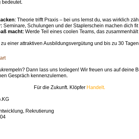
 bedeutet.
:
packen
: Theorie trifft Praxis – bei uns lernst du, was wirklich zähl
r:
Seminare, Schulungen und der Staplerschein machen dich fit f
aß macht:
Werde Teil eines coolen Teams, das zusammenhäl
 zu einer attraktiven Ausbildungsvergütung und bis zu 30 Tagen 
art
zukrempeln? Dann lass uns loslegen! Wir freuen uns auf deine 
chen Gespräch kennenzulernen.
Für die Zukunft. Klöpfer
Handelt.
o.KG
ntwicklung, Rekrutierung
104