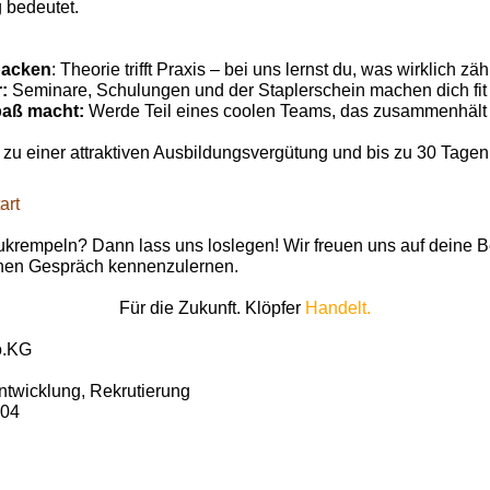
 bedeutet.
:
packen
: Theorie trifft Praxis – bei uns lernst du, was wirklich zähl
r:
Seminare, Schulungen und der Staplerschein machen dich fit f
aß macht:
Werde Teil eines coolen Teams, das zusammenhäl
 zu einer attraktiven Ausbildungsvergütung und bis zu 30 Tagen 
art
zukrempeln? Dann lass uns loslegen! Wir freuen uns auf deine 
chen Gespräch kennenzulernen.
Für die Zukunft. Klöpfer
Handelt.
o.KG
ntwicklung, Rekrutierung
104