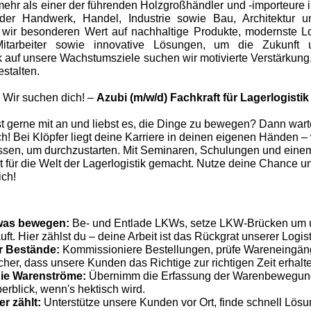
mehr als einer der führenden Holzgroßhändler und -importeure 
, der Handwerk, Handel, Industrie sowie Bau, Architektur 
 wir besonderen Wert auf nachhaltige Produkte, modernste L
itarbeiter sowie innovative Lösungen, um die Zukunft u
ick auf unsere Wachstumsziele suchen wir motivierte Verstärku
estalten.
Wir suchen dich! –
Azubi (m/w/d) Fachkraft für Lagerlogistik
st gerne mit an und liebst es, die Dinge zu bewegen? Dann warte
h! Bei Klöpfer liegt deine Karriere in deinen eigenen Händen – 
sen, um durchzustarten. Mit Seminaren, Schulungen und eine
fit für die Welt der Lagerlogistik gemacht. Nutze deine Chance 
ich!
twas bewegen:
Be- und Entlade LKWs, setze LKW-Brücken um un
uft. Hier zählst du – deine Arbeit ist das Rückgrat unserer Logist
er Bestände:
Kommissioniere Bestellungen, prüfe Wareneingä
cher, dass unsere Kunden das Richtige zur richtigen Zeit erhalt
die Warenströme:
Übernimm die Erfassung der Warenbewegun
rblick, wenn's hektisch wird.
r zählt:
Unterstütze unsere Kunden vor Ort, finde schnell Lös