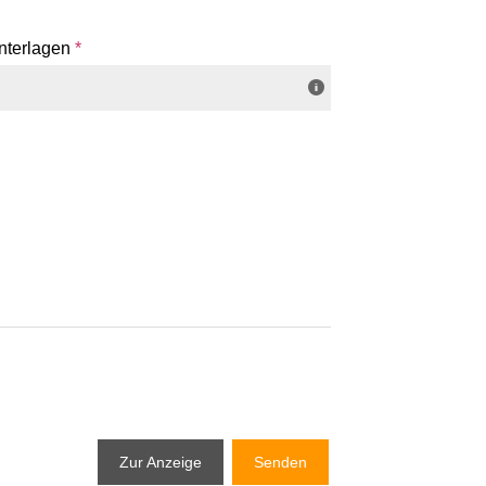
nterlagen
*
Zur Anzeige
Senden