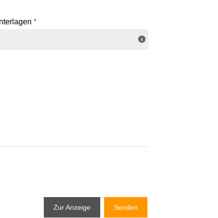
nterlagen
*
Zur Anzeige
Senden