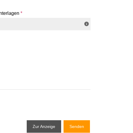
nterlagen
*
Zur Anzeige
Senden