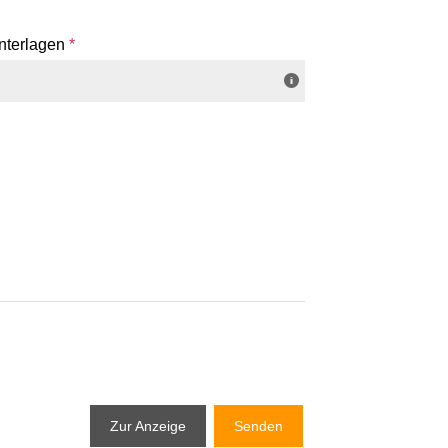
nterlagen
*
Zur Anzeige
Senden