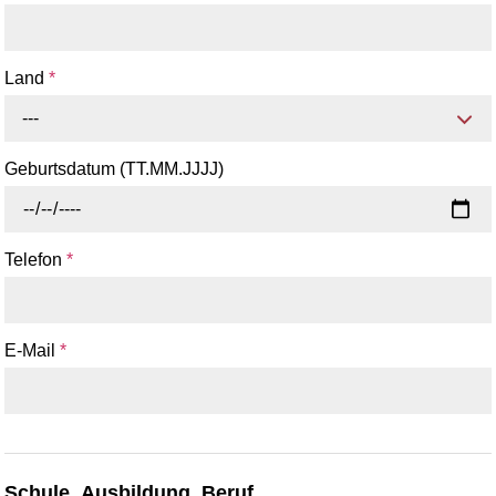
Land
*
---
Geburtsdatum (TT.MM.JJJJ)
Telefon
*
E-Mail
*
Schule, Ausbildung, Beruf