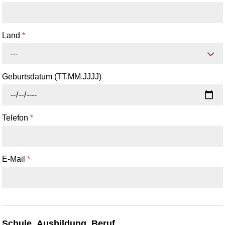
Land
*
---
Geburtsdatum (TT.MM.JJJJ)
Telefon
*
E-Mail
*
Schule, Ausbildung, Beruf