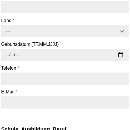
Land
*
---
Geburtsdatum (TT.MM.JJJJ)
Telefon
*
E-Mail
*
Schule, Ausbildung, Beruf