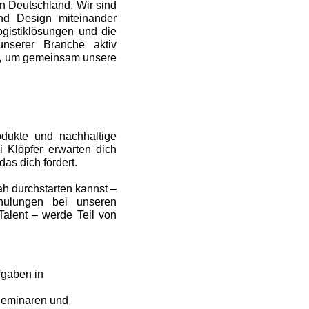
in Deutschland. Wir sind
und Design miteinander
ogistiklösungen und die
nserer Branche aktiv
ng, um gemeinsam unsere
odukte und nachhaltige
i Klöpfer erwarten dich
as dich fördert.
nah durchstarten kannst –
hulungen bei unseren
alent – werde Teil von
fgaben in
 Seminaren und