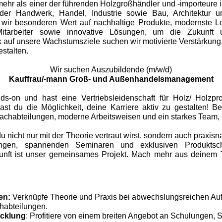
mehr als einer der führenden Holzgroßhändler und -importeure 
, der Handwerk, Handel, Industrie sowie Bau, Architektur 
 wir besonderen Wert auf nachhaltige Produkte, modernste L
itarbeiter sowie innovative Lösungen, um die Zukunft u
ick auf unsere Wachstumsziele suchen wir motivierte Verstärku
estalten.
Wir suchen Auszubildende (m/w/d)
Kauffrau/-mann Groß- und Außenhandelsmanagement
nds-on und hast eine Vertriebsleidenschaft für Holz/ Holzpr
ast du die Möglichkeit, deine Karriere aktiv zu gestalten! Be
 Fachabteilungen, moderne Arbeitsweisen und ein starkes Team, d
u nicht nur mit der Theorie vertraut wirst, sondern auch praxis
ungen, spannenden Seminaren und exklusiven Produktsc
kunft ist unser gemeinsames Projekt. Mach mehr aus deinem T
:
en:
Verknüpfe Theorie und Praxis bei abwechslungsreichen Au
habteilungen.
icklung
: Profitiere von einem breiten Angebot an Schulungen,