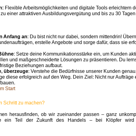
n:
Flexible Arbeitsmöglichkeiten und digitale Tools erleichtern d
h zu einer attraktiven Ausbildungsvergütung und bis zu 30 Tagen 
n Anfang an
: Du bist nicht nur dabei, sondern mittendrin! Übe
ndenaufträgen, erstelle Angebote und sorge dafür, dass sie er
 Bühne
: Setze deine Kommunikationsstärke ein, um Kunden akt
llen und maßgeschneiderte Lösungen zu präsentieren. Du lern
fristige Beziehungen aufbaut.
e, überzeuge
: Verstehe die Bedürfnisse unserer Kunden genau
ge diese erfolgreich auf den Weg. Dein Ziel: Nicht nur Aufträge 
fbauen.
m Start
en Schritt zu machen?
n herausfinden, ob wir zueinander passen – ganz unkompli
de ein Teil der Zukunft des Handels – bei Klöpfer wird