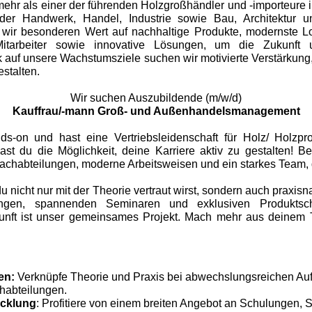
mehr als einer der führenden Holzgroßhändler und -importeure 
, der Handwerk, Handel, Industrie sowie Bau, Architektur 
 wir besonderen Wert auf nachhaltige Produkte, modernste L
itarbeiter sowie innovative Lösungen, um die Zukunft u
ick auf unsere Wachstumsziele suchen wir motivierte Verstärku
estalten.
Wir suchen Auszubildende (m/w/d)
Kauffrau/-mann Groß- und Außenhandelsmanagement
nds-on und hast eine Vertriebsleidenschaft für Holz/ Holzpr
ast du die Möglichkeit, deine Karriere aktiv zu gestalten! Be
 Fachabteilungen, moderne Arbeitsweisen und ein starkes Team, d
u nicht nur mit der Theorie vertraut wirst, sondern auch praxis
ungen, spannenden Seminaren und exklusiven Produktsc
kunft ist unser gemeinsames Projekt. Mach mehr aus deinem T
:
en:
Verknüpfe Theorie und Praxis bei abwechslungsreichen Au
habteilungen.
icklung
: Profitiere von einem breiten Angebot an Schulungen,