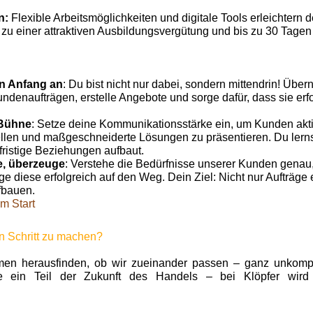
n:
Flexible Arbeitsmöglichkeiten und digitale Tools erleichtern d
h zu einer attraktiven Ausbildungsvergütung und bis zu 30 Tagen 
n Anfang an
: Du bist nicht nur dabei, sondern mittendrin! Übe
ndenaufträgen, erstelle Angebote und sorge dafür, dass sie er
 Bühne
: Setze deine Kommunikationsstärke ein, um Kunden akt
llen und maßgeschneiderte Lösungen zu präsentieren. Du lern
fristige Beziehungen aufbaut.
e, überzeuge
: Verstehe die Bedürfnisse unserer Kunden genau
ge diese erfolgreich auf den Weg. Dein Ziel: Nicht nur Aufträge 
fbauen.
m Start
en Schritt zu machen?
n herausfinden, ob wir zueinander passen – ganz unkompli
de ein Teil der Zukunft des Handels – bei Klöpfer wird