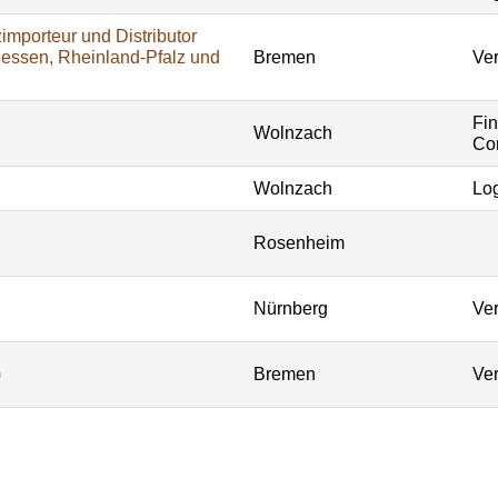
importeur und Distributor
Hessen, Rheinland-Pfalz und
Bremen
Ver
Fi
Wolnzach
Con
Wolnzach
Log
Rosenheim
Nürnberg
Ver
)
Bremen
Ver