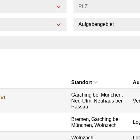
Aufgabengebiet
Standort
Au
Garching bei München,
und
Neu-Ulm, Neuhaus bei
Ver
Passau
Bremen, Garching bei
Log
München, Wolnzach
Wolnzach
Log