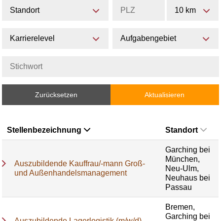
Standort
10 km
Karrierelevel
Aufgabengebiet
Zurücksetzen
Aktualisieren
Stellenbezeichnung
Standort
Garching bei
München,
Auszubildende Kauffrau/-mann Groß-
Neu-Ulm,
und Außenhandelsmanagement
Neuhaus bei
Passau
Bremen,
Garching bei
Auszubildende Lagerlogistik (m/w/d)