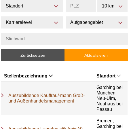
Standort
10 km
Karrierelevel
Aufgabengebiet
Zurücksetzen
Aktualisieren
Stellenbezeichnung
Standort
Garching bei
München,
Auszubildende Kauffrau/-mann Groß-
Neu-Ulm,
und Außenhandelsmanagement
Neuhaus bei
Passau
Bremen,
Garching bei
Auszubildende Lagerlogistik (m/w/d)