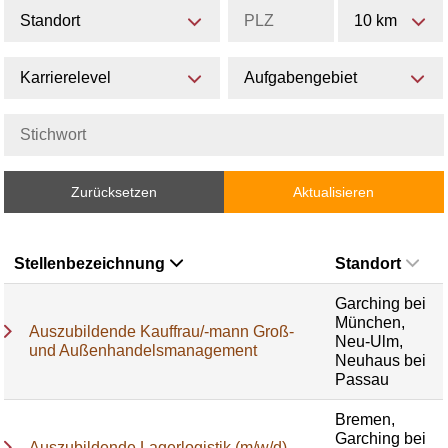
Standort
10 km
Karrierelevel
Aufgabengebiet
Zurücksetzen
Aktualisieren
Stellenbezeichnung
Standort
Garching bei
München,
Auszubildende Kauffrau/-mann Groß-
Neu-Ulm,
und Außenhandelsmanagement
Neuhaus bei
Passau
Bremen,
Garching bei
Auszubildende Lagerlogistik (m/w/d)