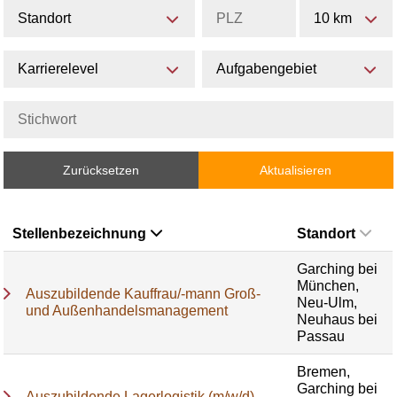
Standort
10 km
Karrierelevel
Aufgabengebiet
Zurücksetzen
Aktualisieren
Stellenbezeichnung
Standort
Garching bei
München,
Auszubildende Kauffrau/-mann Groß-
Neu-Ulm,
und Außenhandelsmanagement
Neuhaus bei
Passau
Bremen,
Garching bei
Auszubildende Lagerlogistik (m/w/d)