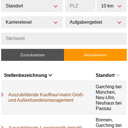
Standort
10 km
Karrierelevel
Aufgabengebiet
Zurücksetzen
Aktualisieren
Stellenbezeichnung
Standort
Garching bei
München,
Auszubildende Kauffrau/-mann Groß-
Neu-Ulm,
und Außenhandelsmanagement
Neuhaus bei
Passau
Bremen,
Garching bei
Auszubildende Lagerlogistik (m/w/d)