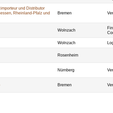
importeur und Distributor
Hessen, Rheinland-Pfalz und
Bremen
Ver
Fi
Wolnzach
Con
Wolnzach
Log
Rosenheim
Nürnberg
Ver
)
Bremen
Ver