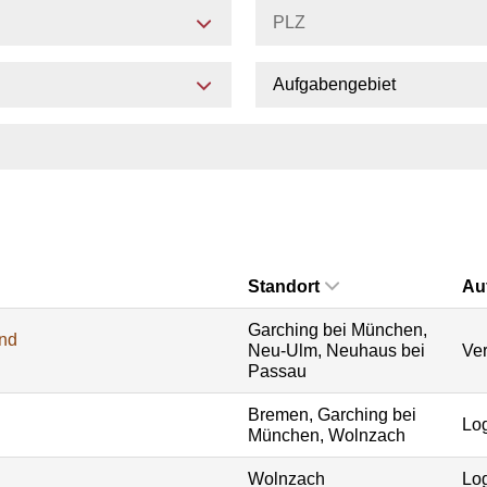
Aufgabengebiet
Standort
Au
Garching bei München,
und
Neu-Ulm, Neuhaus bei
Ver
Passau
Bremen, Garching bei
Log
München, Wolnzach
Wolnzach
Log